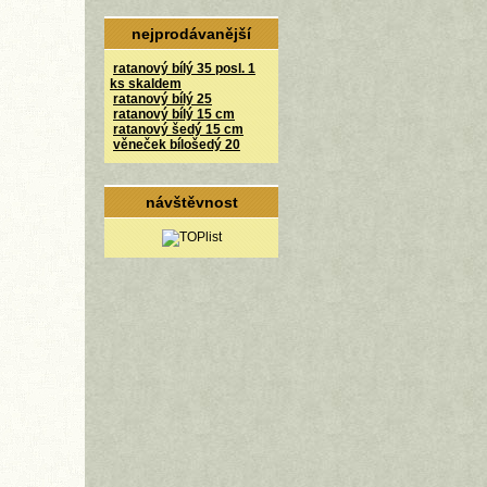
nejprodávanější
ratanový bílý 35 posl. 1
ks skaldem
ratanový bílý 25
ratanový bílý 15 cm
ratanový šedý 15 cm
věneček bílošedý 20
návštěvnost