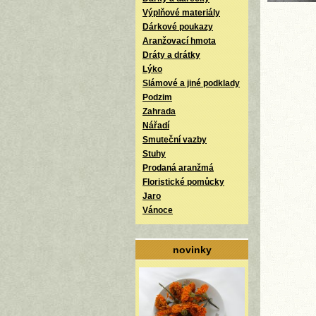
Výplňové materiály
Dárkové poukazy
Aranžovací hmota
Dráty a drátky
Lýko
Slámové a jiné podklady
Podzim
Zahrada
Nářadí
Smuteční vazby
Stuhy
Prodaná aranžmá
Floristické pomůcky
Jaro
Vánoce
novinky