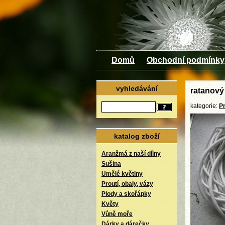
Domů
Obchodní podmínky
vyhledávání
ratanový 
kategorie:
Pr
katalog zboží
Aranžmá z naší dílny
Sušina
Umělé květiny
Proutí, obaly, vázy
Plody a skořápky
Květy
Vůně moře
Dárky a dárečky