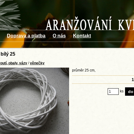
Doprava a platba
O nás
Kontakt
bílý 25
outí, obaly, vázy
/
věnečky
průměr 25 cm,
1
ks