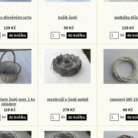
ý s dřevěnými uchy
košík šedý
podložka bříz
129 Kč
59 Kč
129 Kč
ks
ks
ks
chem šedý posl. 1 ks
mezikruží v šedé patině
ratanový bílý 1
skladem
119 Kč
279 Kč
66 Kč
ks
ks
ks