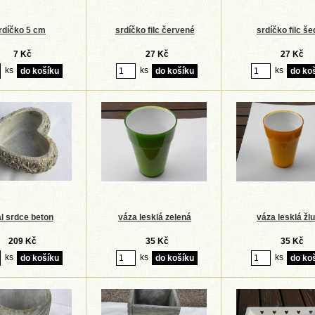
rdíčko 5 cm
srdíčko filc červené
srdíčko filc še
7 Kč
27 Kč
27 Kč
ks
ks
ks
l srdce beton
váza lesklá zelená
váza lesklá žlu
209 Kč
35 Kč
35 Kč
ks
ks
ks