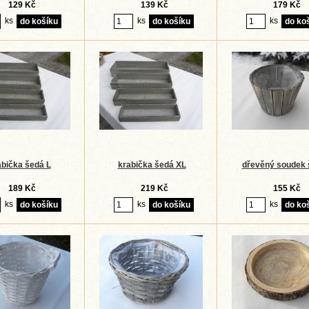
129 Kč
139 Kč
179 Kč
ks
ks
ks
abička šedá L
krabička šedá XL
dřevěný soudek 
189 Kč
219 Kč
155 Kč
ks
ks
ks