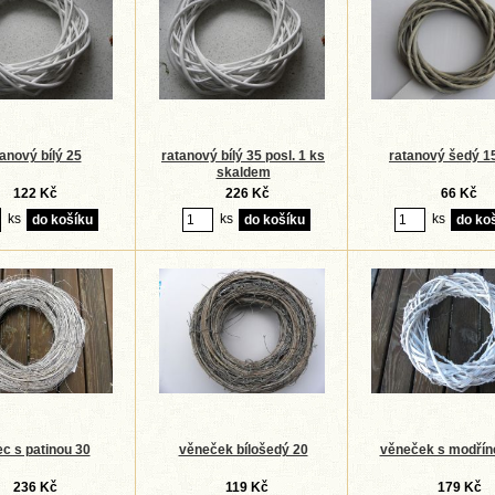
anový bílý 25
ratanový bílý 35 posl. 1 ks
ratanový šedý 1
skaldem
122 Kč
226 Kč
66 Kč
ks
ks
ks
c s patinou 30
věneček bílošedý 20
věneček s modřín
236 Kč
119 Kč
179 Kč