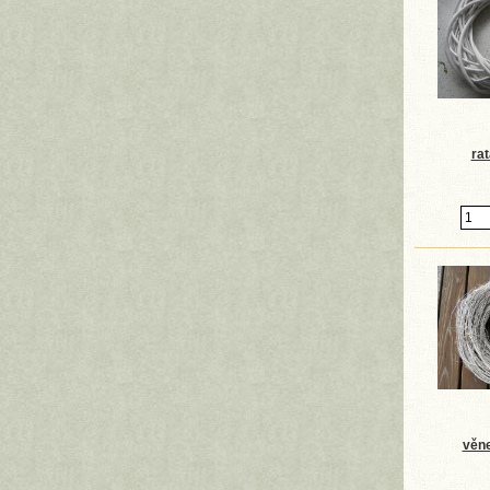
rat
věne