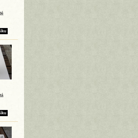
dé
tá