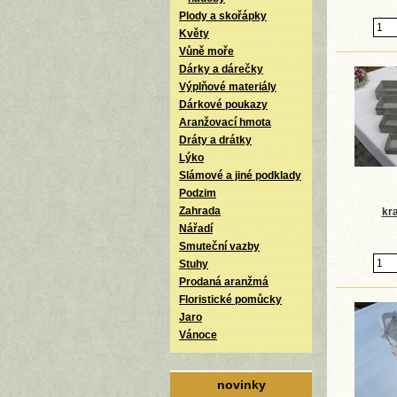
Plody a skořápky
Květy
Vůně moře
Dárky a dárečky
Výplňové materiály
Dárkové poukazy
Aranžovací hmota
Dráty a drátky
Lýko
Slámové a jiné podklady
Podzim
Zahrada
kr
Nářadí
Smuteční vazby
Stuhy
Prodaná aranžmá
Floristické pomůcky
Jaro
Vánoce
novinky