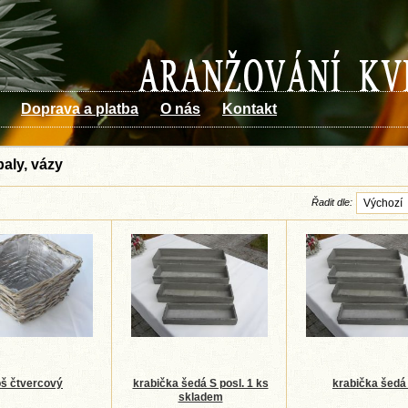
Doprava a platba
O nás
Kontakt
baly, vázy
Řadit dle:
š čtvercový
krabička šedá S posl. 1 ks
krabička šedá
skladem