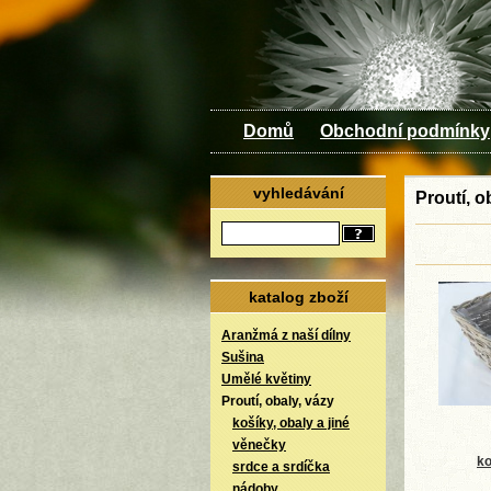
Domů
Obchodní podmínky
vyhledávání
Proutí, o
katalog zboží
Aranžmá z naší dílny
Sušina
Umělé květiny
Proutí, obaly, vázy
košíky, obaly a jiné
věnečky
ko
srdce a srdíčka
nádoby