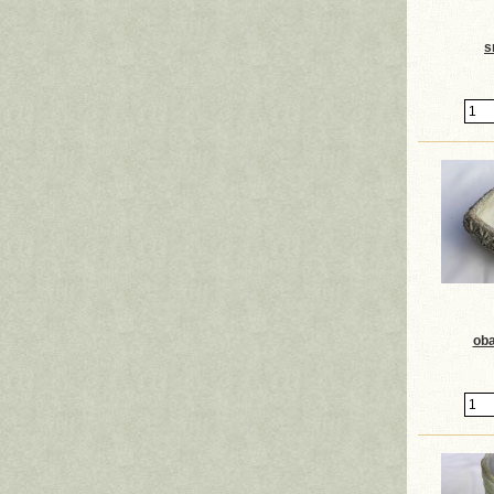
s
oba