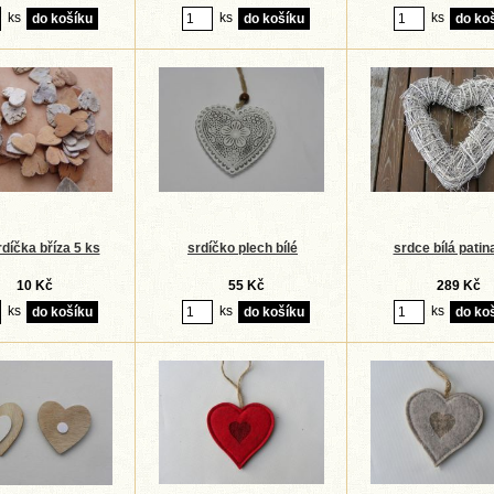
ks
ks
ks
díčka bříza 5 ks
srdíčko plech bílé
srdce bílá patin
10 Kč
55 Kč
289 Kč
ks
ks
ks