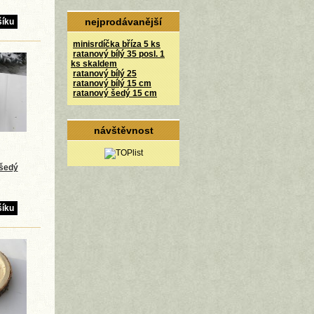
nejprodávanější
minisrdíčka bříza 5 ks
ratanový bílý 35 posl. 1
ks skaldem
ratanový bílý 25
ratanový bílý 15 cm
ratanový šedý 15 cm
návštěvnost
šedý