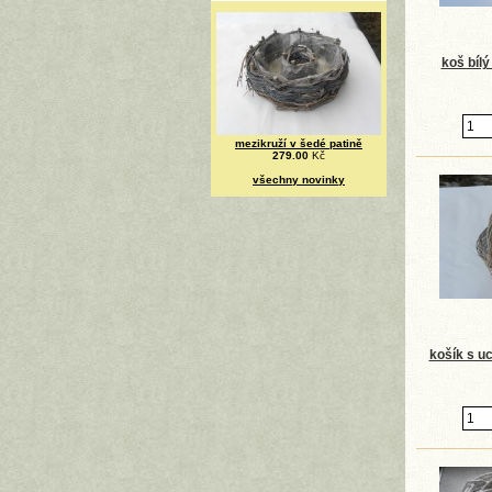
koš bíl
mezikruží v šedé patině
279.00
Kč
všechny novinky
košík s u