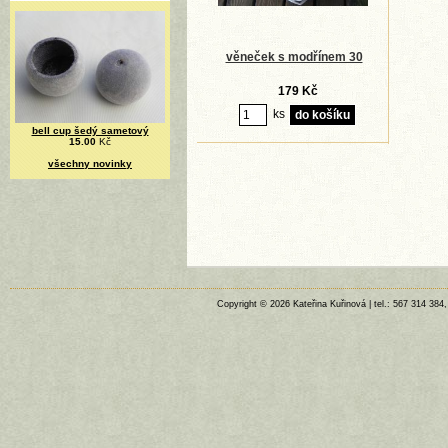
věneček s modřínem 30
179 Kč
ks
bell cup šedý sametový
15.00
Kč
všechny novinky
Copyright © 2026 Kateřina Kuřinová | tel.: 567 314 384