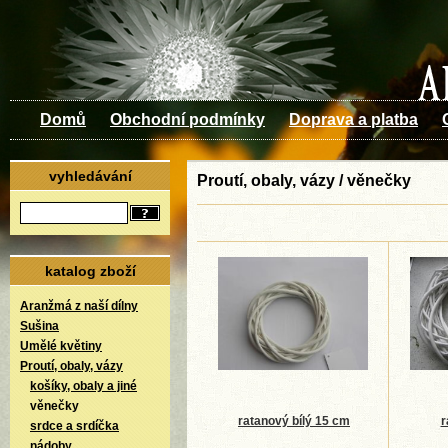
Domů
Obchodní podmínky
Doprava a platba
vyhledávání
Proutí, obaly, vázy / věnečky
katalog zboží
Aranžmá z naší dílny
Sušina
Umělé květiny
Proutí, obaly, vázy
košíky, obaly a jiné
věnečky
ratanový bílý 15 cm
r
srdce a srdíčka
nádoby