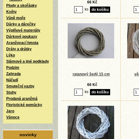
66 Kč
Plody a skořápky
ks
Květy
Vůně moře
Dárky a dárečky
Výplňové materiály
Dárkové poukazy
Aranžovací hmota
Dráty a drátky
Lýko
Slámové a jiné podklady
Podzim
Zahrada
ratanový šedý 15 cm
vě
Nářadí
66 Kč
Smuteční vazby
ks
Stuhy
Prodaná aranžmá
Floristické pomůcky
Jaro
Vánoce
novinky