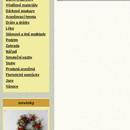
Výplňové materiály
Dárkové poukazy
Aranžovací hmota
Dráty a drátky
Lýko
Slámové a jiné podklady
Podzim
Zahrada
Nářadí
Smuteční vazby
Stuhy
Prodaná aranžmá
Floristické pomůcky
Jaro
Vánoce
novinky