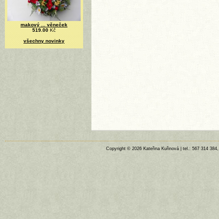
makový ... věneček
519.00
Kč
všechny novinky
Copyright © 2026 Kateřina Kuřinová | tel.: 567 314 384