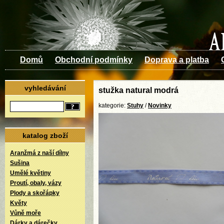
Domů
Obchodní podmínky
Doprava a platba
vyhledávání
stužka natural modrá
kategorie:
Stuhy
/
Novinky
katalog zboží
Aranžmá z naší dílny
Sušina
Umělé květiny
Proutí, obaly, vázy
Plody a skořápky
Květy
Vůně moře
Dárky a dárečky