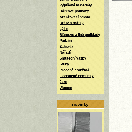
Výplňové materiály
Dárkové poukazy
Aranžovací hmota
Dráty a drátky
Lýko
Slámové a jiné podklady
Podzim
Zahrada
Nářadí
Smuteční vazby
Stuhy
Prodaná aranžmá
Floristické pomůcky
Jaro
Vánoce
novinky