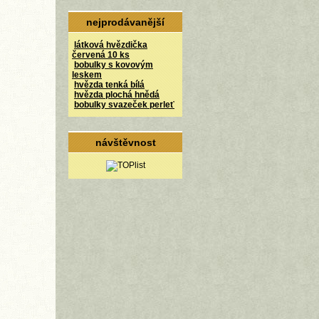
nejprodávanější
látková hvězdička
červená 10 ks
bobulky s kovovým
leskem
hvězda tenká bílá
hvězda plochá hnědá
bobulky svazeček perleť
návštěvnost