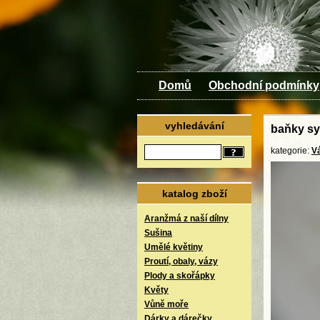
Domů
Obchodní podmínky
vyhledávání
baňky sy
kategorie:
V
katalog zboží
Aranžmá z naší dílny
Sušina
Umělé květiny
Proutí, obaly, vázy
Plody a skořápky
Květy
Vůně moře
Dárky a dárečky