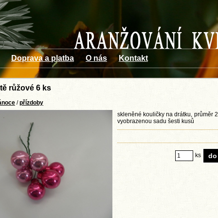
Doprava a platba
O nás
Kontakt
tě růžové 6 ks
ánoce
/
přízdoby
skleněné kouličky na drátku, průměr 
vyobrazenou sadu šesti kusů
ks