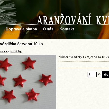
Doprava a platba
O nás
Kontakt
hvězdička červená 10 ks
ánoce
/
přízdoby
průměr hvězdičky 1 cm, cena za 10 ks
ks