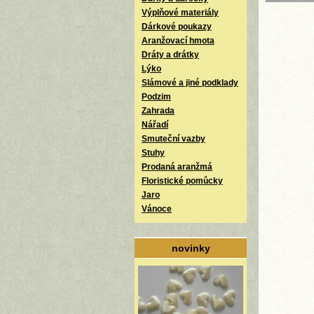
Výplňové materiály
Dárkové poukazy
Aranžovací hmota
Dráty a drátky
Lýko
Slámové a jiné podklady
Podzim
Zahrada
Nářadí
Smuteční vazby
Stuhy
Prodaná aranžmá
Floristické pomůcky
Jaro
Vánoce
novinky