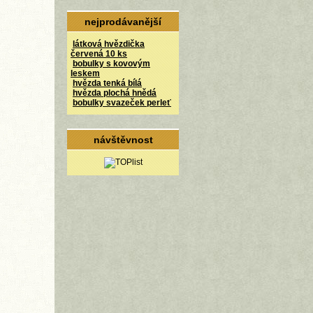
nejprodávanější
látková hvězdička
červená 10 ks
bobulky s kovovým
leskem
hvězda tenká bílá
hvězda plochá hnědá
bobulky svazeček perleť
návštěvnost