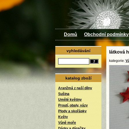
Domů
Obchodní podmínky
vyhledávání
látková 
kategorie:
V
katalog zboží
Aranžmá z naší dílny
Sušina
Umělé květiny
Proutí, obaly, vázy
Plody a skořápky
Květy
Vůně moře
Dárky a dárečky