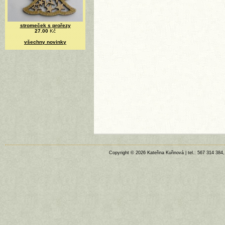
stromeček s prořezy
27.00
Kč
všechny novinky
Copyright © 2026 Kateřina Kuřinová | tel.: 567 314 384