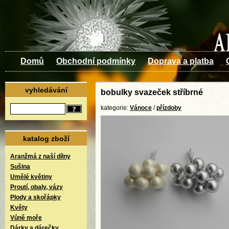
Domů
Obchodní podmínky
Doprava a platba
vyhledávání
bobulky svazeček stříbrné
kategorie:
Vánoce
/
přízdoby
katalog zboží
Aranžmá z naší dílny
Sušina
Umělé květiny
Proutí, obaly, vázy
Plody a skořápky
Květy
Vůně moře
Dárky a dárečky