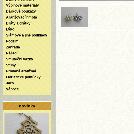
Výplňové materiály
Dárkové poukazy
Aranžovací hmota
Dráty a drátky
Lýko
Slámové a jiné podklady
Podzim
Zahrada
Nářadí
Smuteční vazby
Stuhy
Prodaná aranžmá
Floristické pomůcky
Jaro
Vánoce
novinky