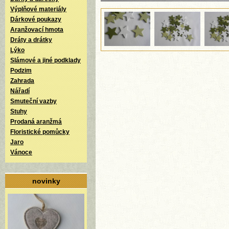
Výplňové materiály
Dárkové poukazy
Aranžovací hmota
Dráty a drátky
Lýko
Slámové a jiné podklady
Podzim
Zahrada
Nářadí
Smuteční vazby
Stuhy
Prodaná aranžmá
Floristické pomůcky
Jaro
Vánoce
novinky