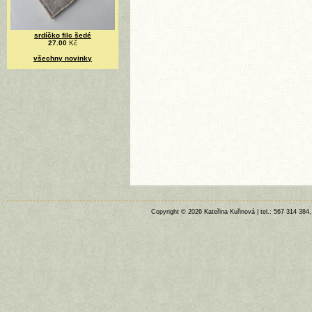
srdíčko filc šedé
27.00
Kč
všechny novinky
Copyright © 2026 Kateřina Kuřinová | tel.: 567 314 384