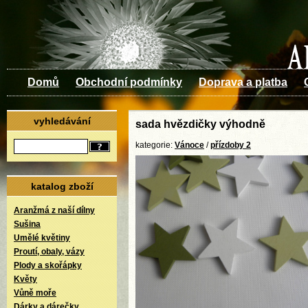
Domů
Obchodní podmínky
Doprava a platba
vyhledávání
sada hvězdičky výhodně
kategorie:
Vánoce
/
přízdoby 2
katalog zboží
Aranžmá z naší dílny
Sušina
Umělé květiny
Proutí, obaly, vázy
Plody a skořápky
Květy
Vůně moře
Dárky a dárečky