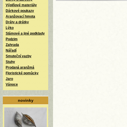
Výplňové materiály
Dárkové poukazy
Aranžovací hmota
Dráty a drátky
Lýko
Slámové a jiné podklady
Podzim
Zahrada
Nářadí
Smuteční vazby
Stuhy
Prodaná aranžmá
Floristické pomůcky
Jaro
Vánoce
novinky