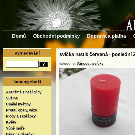
Domů
Obchodní podmínky
Doprava a platba
vyhledávání
svíčka rustik červená - poslední
kategorie:
Vánoce
/
svíčky
katalog zboží
Aranžmá z naší dílny
Sušina
Umělé květiny
Proutí, obaly, vázy
Plody a skořápky
Květy
Vůně moře
Dárky a dárečky