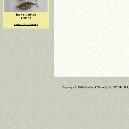
lusk s patinou
5.00
Kč
všechny novinky
Copyright © 2026 Kateřina Kuřinová | tel.: 567 314 384