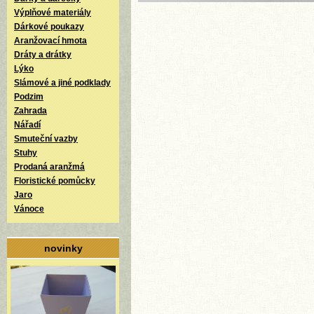
Výplňové materiály
Dárkové poukazy
Aranžovací hmota
Dráty a drátky
Lýko
Slámové a jiné podklady
Podzim
Zahrada
Nářadí
Smuteční vazby
Stuhy
Prodaná aranžmá
Floristické pomůcky
Jaro
Vánoce
novinky