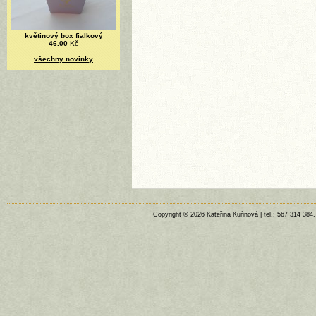
květinový box fialkový
46.00
Kč
všechny novinky
Copyright © 2026 Kateřina Kuřinová | tel.: 567 314 384