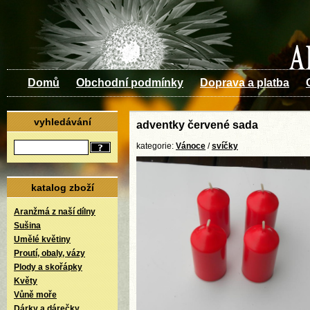
Domů
Obchodní podmínky
Doprava a platba
vyhledávání
adventky červené sada
kategorie:
Vánoce
/
svíčky
katalog zboží
Aranžmá z naší dílny
Sušina
Umělé květiny
Proutí, obaly, vázy
Plody a skořápky
Květy
Vůně moře
Dárky a dárečky