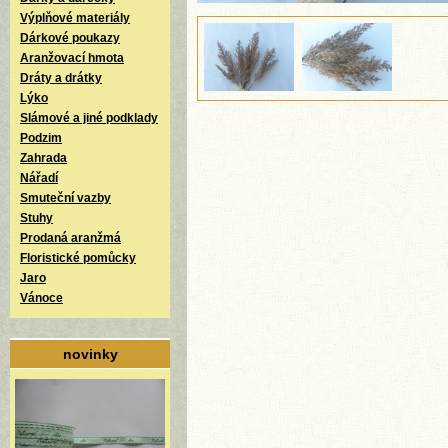
Výplňové materiály
Dárkové poukazy
Aranžovací hmota
Dráty a drátky
Lýko
Slámové a jiné podklady
Podzim
Zahrada
Nářadí
Smuteční vazby
Stuhy
Prodaná aranžmá
Floristické pomůcky
Jaro
Vánoce
novinky