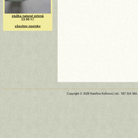
stužka natural zelená
13.00
Kč
všechny novinky
Copyright © 2026 Kateřina Kuřinová | tel.: 567 314 384