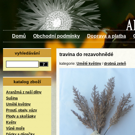
Domů
Obchodní podmínky
Doprava a platba
vyhledávání
travina do rezavohnědé
kategorie:
Umělé květiny
/
drobná zeleň
katalog zboží
Aranžmá z naší dílny
Sušina
Umělé květiny
Proutí, obaly, vázy
Plody a skořápky
Květy
Vůně moře
Dárky a dárečky