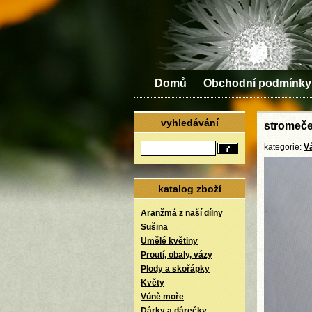
Domů
Obchodní podmínky
vyhledávání
stromeče
kategorie:
V
katalog zboží
Aranžmá z naší dílny
Sušina
Umělé květiny
Proutí, obaly, vázy
Plody a skořápky
Květy
Vůně moře
Dárky a dárečky