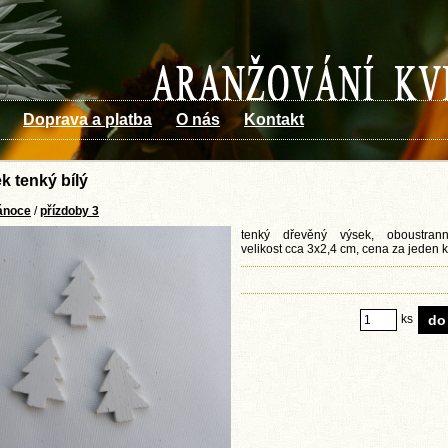
Doprava a platba
O nás
Kontakt
k tenký bílý
ánoce
/
přízdoby 3
tenký dřevěný výsek, oboustran
velikost cca 3x2,4 cm, cena za jeden 
ks