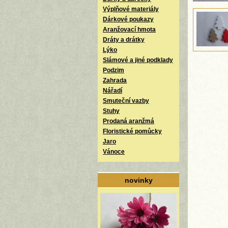
Výplňové materiály
Dárkové poukazy
Aranžovací hmota
Dráty a drátky
Lýko
Slámové a jiné podklady
Podzim
Zahrada
Nářadí
Smuteční vazby
Stuhy
Prodaná aranžmá
Floristické pomůcky
Jaro
Vánoce
novinky