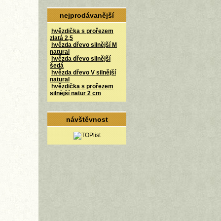
nejprodávanější
hvězdička s prořezem
zlatá 2,5
hvězda dřevo silnější M
natural
hvězda dřevo silnější
šedá
hvězda dřevo V silnější
natural
hvězdička s prořezem
silnější natur 2 cm
návštěvnost