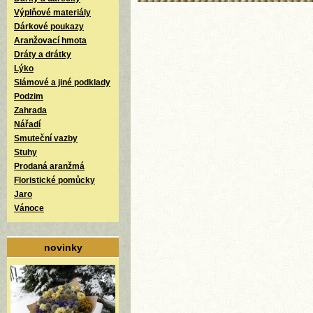
Výplňové materiály
Dárkové poukazy
Aranžovací hmota
Dráty a drátky
Lýko
Slámové a jiné podklady
Podzim
Zahrada
Nářadí
Smuteční vazby
Stuhy
Prodaná aranžmá
Floristické pomůcky
Jaro
Vánoce
novinky