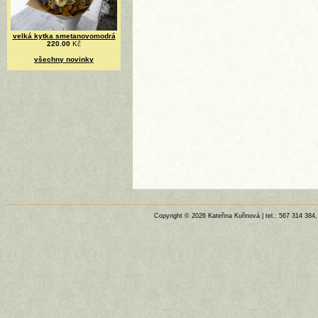
velká kytka smetanovomodrá
220.00
Kč
všechny novinky
Copyright © 2026 Kateřina Kuřinová | tel.: 567 314 384