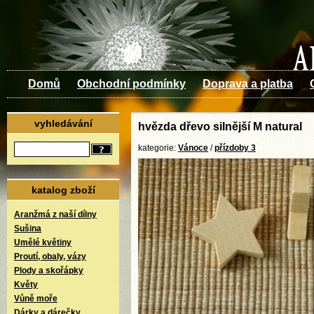
Domů
Obchodní podmínky
Doprava a platba
vyhledávání
hvězda dřevo silnější M natural
kategorie:
Vánoce
/
přízdoby 3
katalog zboží
Aranžmá z naší dílny
Sušina
Umělé květiny
Proutí, obaly, vázy
Plody a skořápky
Květy
Vůně moře
Dárky a dárečky