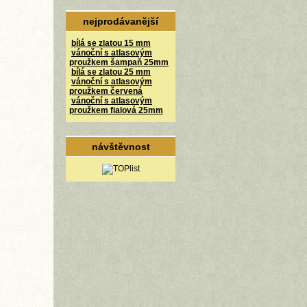
nejprodávanější
bílá se zlatou 15 mm
vánoční s atlasovým
proužkem šampaň 25mm
bílá se zlatou 25 mm
vánoční s atlasovým
proužkem červená
vánoční s atlasovým
proužkem fialová 25mm
návštěvnost