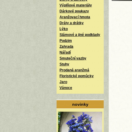
Výplňové materiály
Dárkové poukazy
Aranžovací hmota
Dráty a drátky
Lýko
Slámové a jiné podklady
Podzim
Zahrada
Nářadí
Smuteční vazby
Stuhy
Prodaná aranžmá
Floristické pomůcky
Jaro
Vánoce
novinky