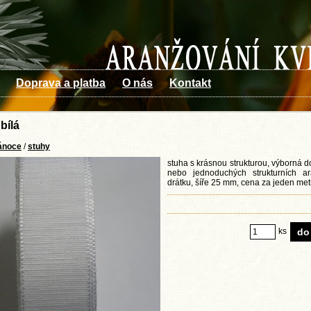
Doprava a platba
O nás
Kontakt
bílá
ánoce
/
stuhy
stuha s krásnou strukturou, výborná d
nebo jednoduchých strukturních a
drátku, šíře 25 mm, cena za jeden met
ks