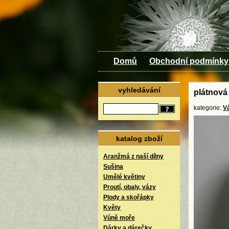
Domů
Obchodní podmínky
vyhledávání
plátnová 
kategorie:
V
katalog zboží
Aranžmá z naší dílny
Sušina
Umělé květiny
Proutí, obaly, vázy
Plody a skořápky
Květy
Vůně moře
Dárky a dárečky