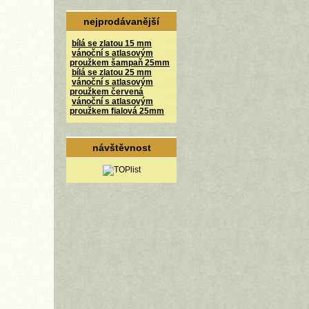
nejprodávanější
bílá se zlatou 15 mm
vánoční s atlasovým
proužkem šampaň 25mm
bílá se zlatou 25 mm
vánoční s atlasovým
proužkem červená
vánoční s atlasovým
proužkem fialová 25mm
návštěvnost