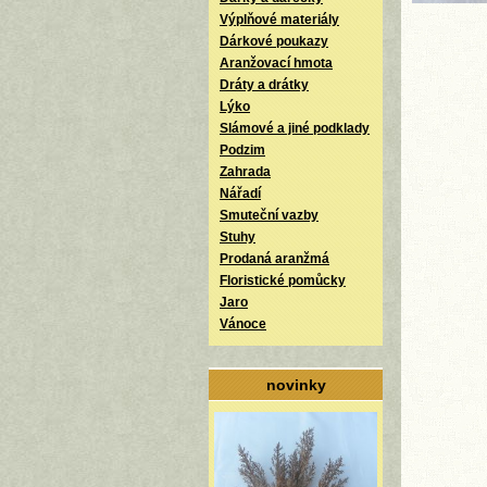
Výplňové materiály
Dárkové poukazy
Aranžovací hmota
Dráty a drátky
Lýko
Slámové a jiné podklady
Podzim
Zahrada
Nářadí
Smuteční vazby
Stuhy
Prodaná aranžmá
Floristické pomůcky
Jaro
Vánoce
novinky