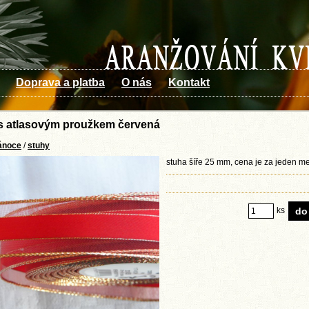
Doprava a platba
O nás
Kontakt
s atlasovým proužkem červená
ánoce
/
stuhy
stuha šíře 25 mm, cena je za jeden me
ks