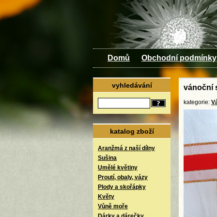
Domů
Obchodní podmínky
vyhledávání
vánoční 
kategorie:
V
katalog zboží
Aranžmá z naší dílny
Sušina
Umělé květiny
Proutí, obaly, vázy
Plody a skořápky
Květy
Vůně moře
Dárky a dárečky