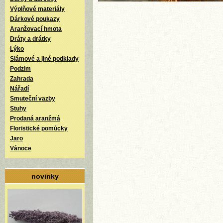
Výplňové materiály
Dárkové poukazy
Aranžovací hmota
Dráty a drátky
Lýko
Slámové a jiné podklady
Podzim
Zahrada
Nářadí
Smuteční vazby
Stuhy
Prodaná aranžmá
Floristické pomůcky
Jaro
Vánoce
novinky