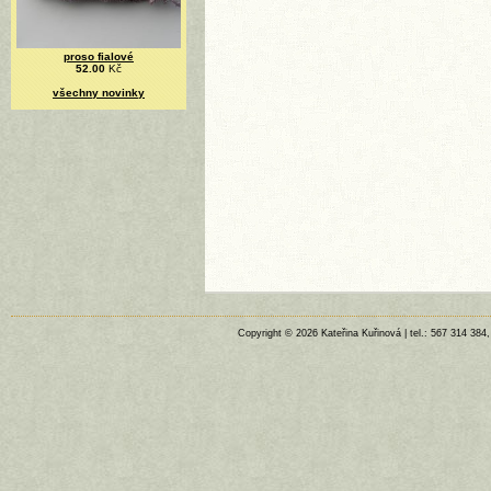
proso fialové
52.00
Kč
všechny novinky
Copyright © 2026 Kateřina Kuřinová | tel.: 567 314 384