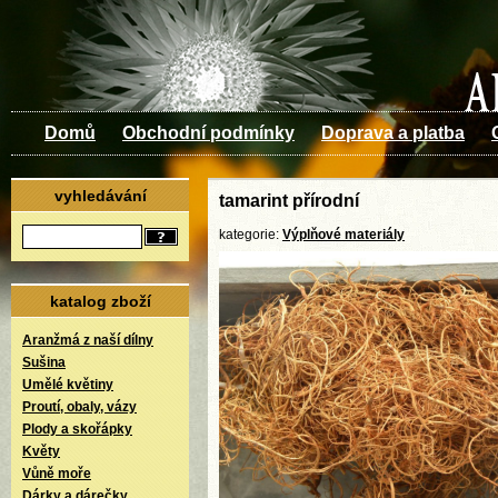
Domů
Obchodní podmínky
Doprava a platba
vyhledávání
tamarint přírodní
kategorie:
Výplňové materiály
katalog zboží
Aranžmá z naší dílny
Sušina
Umělé květiny
Proutí, obaly, vázy
Plody a skořápky
Květy
Vůně moře
Dárky a dárečky