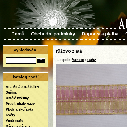
Domů
Obchodní podmínky
Doprava a platba
vyhledávání
růžovo zlatá
kategorie:
Vánoce
/
stuhy
katalog zboží
Aranžmá z naší dílny
Sušina
Umělé květiny
Proutí, obaly, vázy
Plody a skořápky
Květy
Vůně moře
Dárky a dárečky