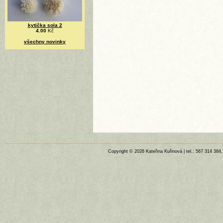
kytička sola 2
4.00
Kč
všechny novinky
Copyright © 2026 Kateřina Kuřinová | tel.: 567 314 384