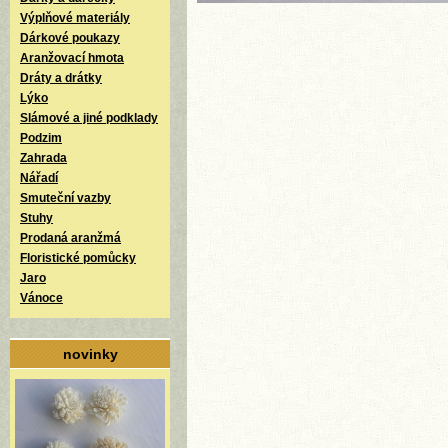
Výplňové materiály
Dárkové poukazy
Aranžovací hmota
Dráty a drátky
Lýko
Slámové a jiné podklady
Podzim
Zahrada
Nářadí
Smuteční vazby
Stuhy
Prodaná aranžmá
Floristické pomůcky
Jaro
Vánoce
novinky