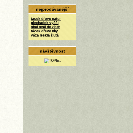
nejprodávanější
tácek dřevo natur
plecháček vyšší
obal ovál do zlaté
tácek dřevo bílý
váza lesklá žlutá
návštěvnost