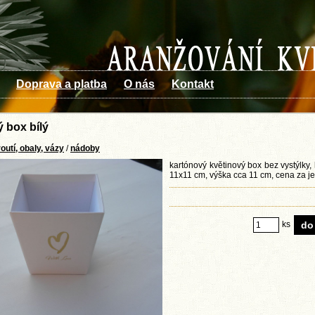
Doprava a platba
O nás
Kontakt
 box bílý
outí, obaly, vázy
/
nádoby
kartónový květinový box bez vystýlky,
11x11 cm, výška cca 11 cm, cena za j
ks