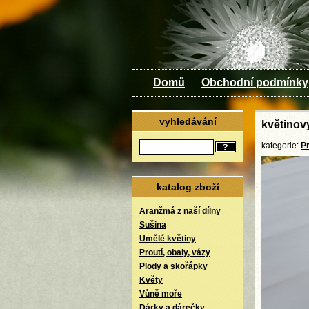
Domů
Obchodní podmínky
vyhledávání
květinový
kategorie:
Pr
katalog zboží
Aranžmá z naší dílny
Sušina
Umělé květiny
Proutí, obaly, vázy
Plody a skořápky
Květy
Vůně moře
Dárky a dárečky