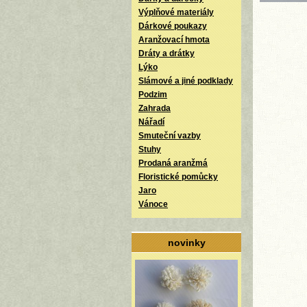
Výplňové materiály
Dárkové poukazy
Aranžovací hmota
Dráty a drátky
Lýko
Slámové a jiné podklady
Podzim
Zahrada
Nářadí
Smuteční vazby
Stuhy
Prodaná aranžmá
Floristické pomůcky
Jaro
Vánoce
novinky