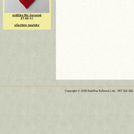
srdíčko filc červené
27.00
Kč
všechny novinky
Copyright © 2026 Kateřina Kuřinová | tel.: 567 314 384