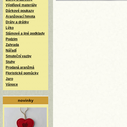
Výplňové materiály
Dárkové poukazy
Aranžovací hmota
Dráty a drátky
Lýko
Slámové a jiné podklady
Podzim
Zahrada
Nářadí
Smuteční vazby
Stuhy
Prodaná aranžmá
Floristické pomůcky
Jaro
Vánoce
novinky