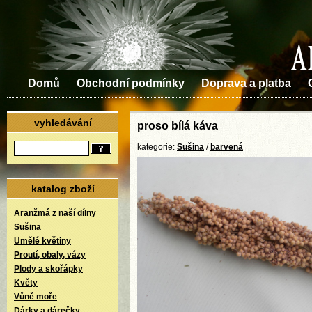
Domů
Obchodní podmínky
Doprava a platba
vyhledávání
proso bílá káva
kategorie:
Sušina
/
barvená
katalog zboží
Aranžmá z naší dílny
Sušina
Umělé květiny
Proutí, obaly, vázy
Plody a skořápky
Květy
Vůně moře
Dárky a dárečky