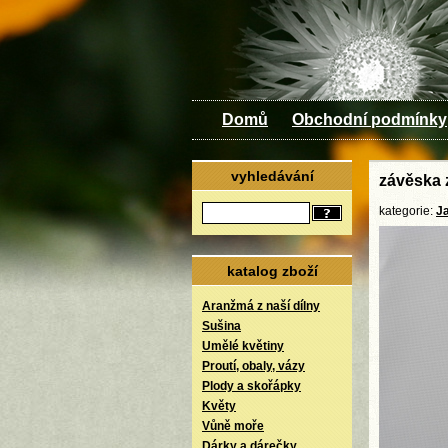
Domů
Obchodní podmínky
vyhledávání
závěska 
kategorie:
J
katalog zboží
Aranžmá z naší dílny
Sušina
Umělé květiny
Proutí, obaly, vázy
Plody a skořápky
Květy
Vůně moře
Dárky a dárečky