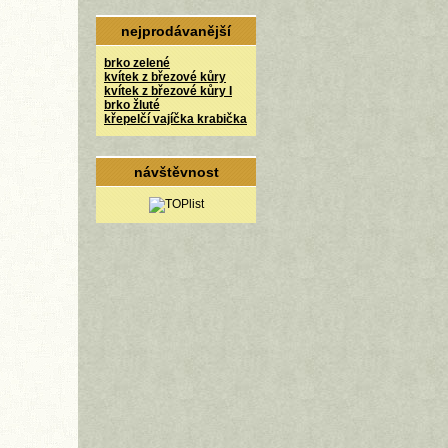
nejprodávanější
brko zelené
kvítek z březové kůry
kvítek z březové kůry I
brko žluté
křepelčí vajíčka krabička
návštěvnost