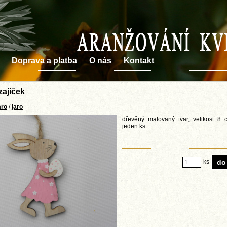
Doprava a platba
O nás
Kontakt
zajíček
aro
/
jaro
dřevěný malovaný tvar, velikost 8
jeden ks
ks