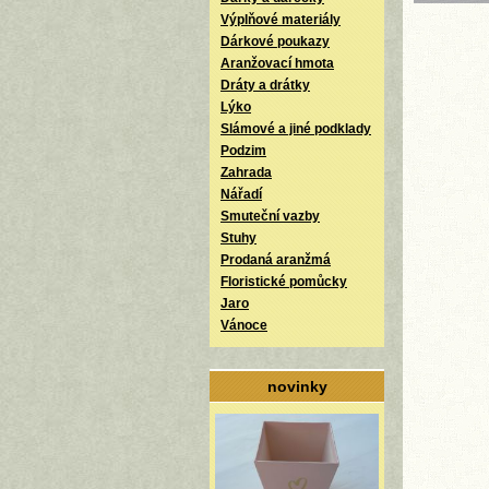
Výplňové materiály
Dárkové poukazy
Aranžovací hmota
Dráty a drátky
Lýko
Slámové a jiné podklady
Podzim
Zahrada
Nářadí
Smuteční vazby
Stuhy
Prodaná aranžmá
Floristické pomůcky
Jaro
Vánoce
novinky