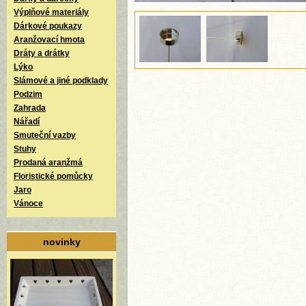
Výplňové materiály
Dárkové poukazy
Aranžovací hmota
Dráty a drátky
Lýko
Slámové a jiné podklady
Podzim
Zahrada
Nářadí
Smuteční vazby
Stuhy
Prodaná aranžmá
Floristické pomůcky
Jaro
Vánoce
novinky