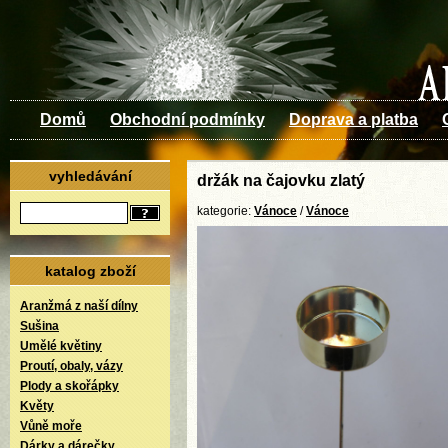
Domů
Obchodní podmínky
Doprava a platba
vyhledávání
držák na čajovku zlatý
kategorie:
Vánoce
/
Vánoce
katalog zboží
Aranžmá z naší dílny
Sušina
Umělé květiny
Proutí, obaly, vázy
Plody a skořápky
Květy
Vůně moře
Dárky a dárečky