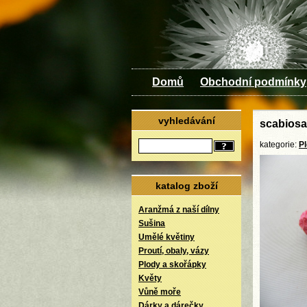
Domů
Obchodní podmínky
vyhledávání
scabiosa
kategorie:
P
katalog zboží
Aranžmá z naší dílny
Sušina
Umělé květiny
Proutí, obaly, vázy
Plody a skořápky
Květy
Vůně moře
Dárky a dárečky