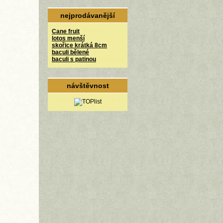
nejprodávanější
Cane fruit
lotos menší
skořice krátká 8cm
baculi bělené
baculi s patinou
návštěvnost