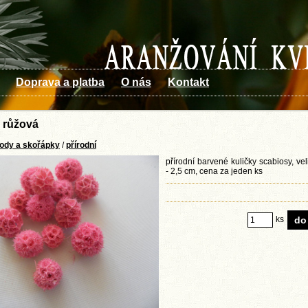
Doprava a platba
O nás
Kontakt
 růžová
lody a skořápky
/
přírodní
přírodní barvené kuličky scabiosy, vel
- 2,5 cm, cena za jeden ks
ks