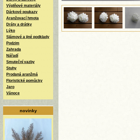
Výplňové materiály
Dárkové poukazy
Aranžovací hmota
Dráty a drátky
Lýko
Slámové a jiné podklady
Podzim
Zahrada
Nářadí
Smuteční vazby
Stuhy
Prodaná aranžmá
Floristické pomůcky
Jaro
Vánoce
novinky