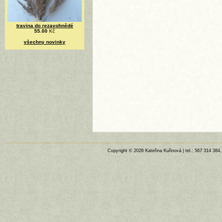
travina do rezavohnědé
55.00
Kč
všechny novinky
Copyright © 2026 Kateřina Kuřinová | tel.: 567 314 384