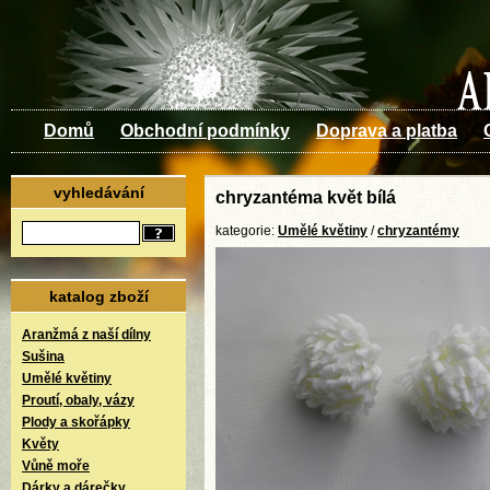
Domů
Obchodní podmínky
Doprava a platba
vyhledávání
chryzantéma květ bílá
kategorie:
Umělé květiny
/
chryzantémy
katalog zboží
Aranžmá z naší dílny
Sušina
Umělé květiny
Proutí, obaly, vázy
Plody a skořápky
Květy
Vůně moře
Dárky a dárečky