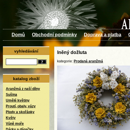
Domů
Obchodní podmínky
Doprava a platba
vyhledávání
lněný dožluta
kategorie:
Prodaná aranžmá
katalog zboží
Aranžmá z naší dílny
Sušina
Umělé květiny
Proutí, obaly, vázy
Plody a skořápky
Květy
Vůně moře
Dárky a dárečky