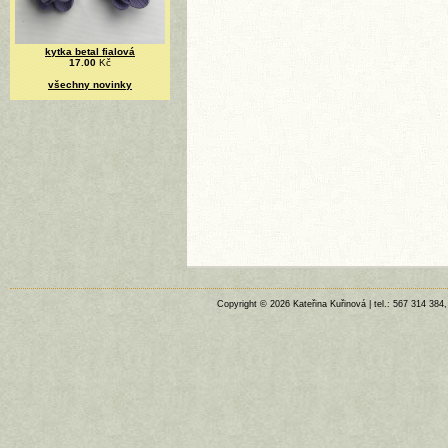
kytka betal fialová
17.00
Kč
všechny novinky
Copyright © 2026 Kateřina Kuřinová | tel.: 567 314 384