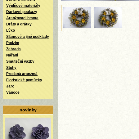
Výplňové materiály
Dárkové poukazy
Aranžovací hmota
Dráty a drátky
Lýko
Slámové a jiné podklady
Podzim
Zahrada
Nářadí
Smuteční vazby
Stuhy
Prodaná aranžmá
Floristické pomůcky
Jaro
Vánoce
novinky