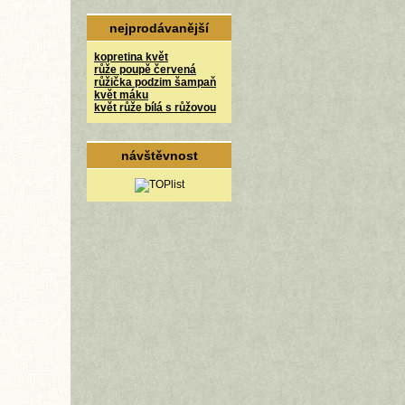
nejprodávanější
kopretina květ
růže poupě červená
růžička podzim šampaň
květ máku
květ růže bílá s růžovou
návštěvnost