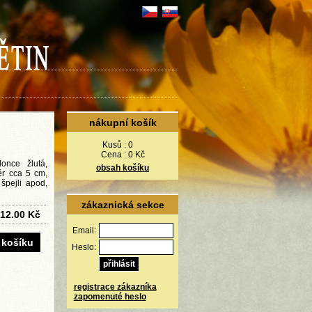
nákupní košík
Kusů :
0
Cena :
0 Kč
lonce žlutá,
obsah košíku
ěr cca 5 cm,
špejli apod,
zákaznická sekce
12.00 Kč
Email:
Heslo:
registrace zákazníka
zapomenuté heslo