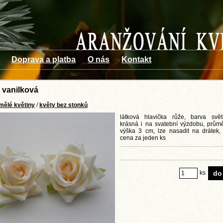
Doprava a platba
O nás
Kontakt
e vanilková
mělé květiny
/
květy bez stonků
látková hlavička růže, barva svět
krásná i na svatební výzdobu, prům
výška 3 cm, lze nasadit na drátek, 
cena za jeden ks
ks