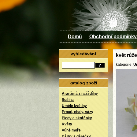
Domů
Obchodní podmínky
vyhledávání
květ růž
kategorie:
U
katalog zboží
Aranžmá z naší dílny
Sušina
Umělé květiny
Proutí, obaly, vázy
Plody a skořápky
Květy
Vůně moře
Dárky a dárečky