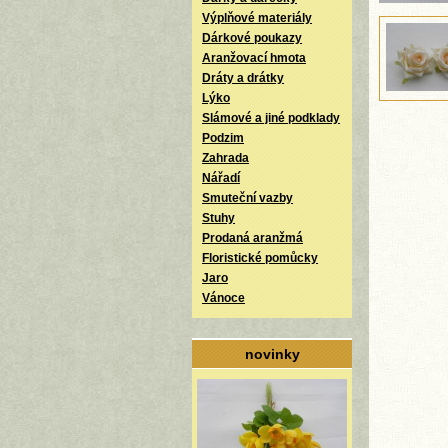
Výplňové materiály
Dárkové poukazy
Aranžovací hmota
Dráty a drátky
Lýko
Slámové a jiné podklady
Podzim
Zahrada
Nářadí
Smuteční vazby
Stuhy
Prodaná aranžmá
Floristické pomůcky
Jaro
Vánoce
novinky