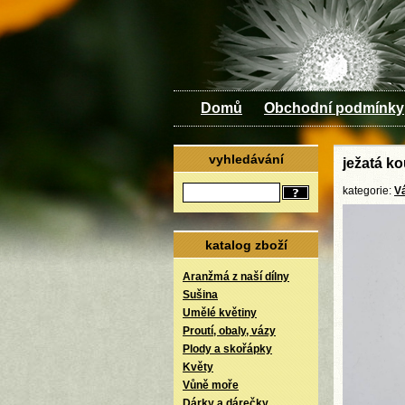
Domů
Obchodní podmínky
vyhledávání
ježatá ko
kategorie:
V
katalog zboží
Aranžmá z naší dílny
Sušina
Umělé květiny
Proutí, obaly, vázy
Plody a skořápky
Květy
Vůně moře
Dárky a dárečky