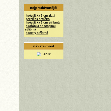
nejprodávanější
hvězdička 3 cm zlatá
perníček srdíčko
hvězdička 3 cm stříbrná
skořápka se stopkou
stříbrná
skelety stříbrné
návštěvnost