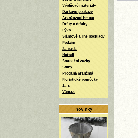
Výplňové materiály
Dárkové poukazy
Aranžovací hmota
Dráty a drátky
Lýko
Slámové a jiné podklady
Podzim
Zahrada
Nářadí
Smuteční vazby
Stuhy
Prodaná aranžmá
Floristické pomůcky
Jaro
Vánoce
novinky