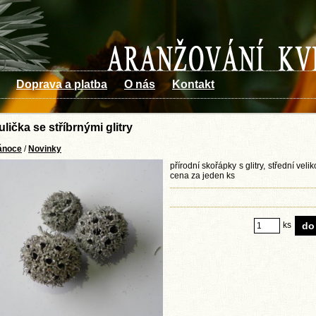
Doprava a platba
O nás
Kontakt
ulička se stříbrnými glitry
ánoce
/
Novinky
přírodní skořápky s glitry, střední veli
cena za jeden ks
ks