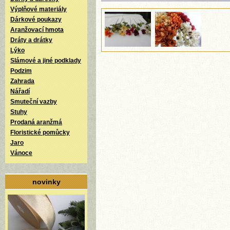
Výplňové materiály
Dárkové poukazy
Aranžovací hmota
Dráty a drátky
Lýko
Slámové a jiné podklady
Podzim
Zahrada
Nářadí
Smuteční vazby
Stuhy
Prodaná aranžmá
Floristické pomůcky
Jaro
Vánoce
novinky