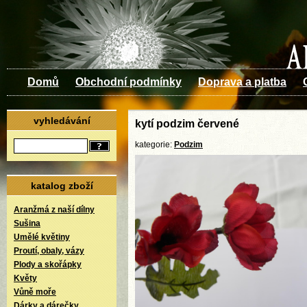
Domů
Obchodní podmínky
Doprava a platba
vyhledávání
kytí podzim červené
kategorie:
Podzim
katalog zboží
Aranžmá z naší dílny
Sušina
Umělé květiny
Proutí, obaly, vázy
Plody a skořápky
Květy
Vůně moře
Dárky a dárečky