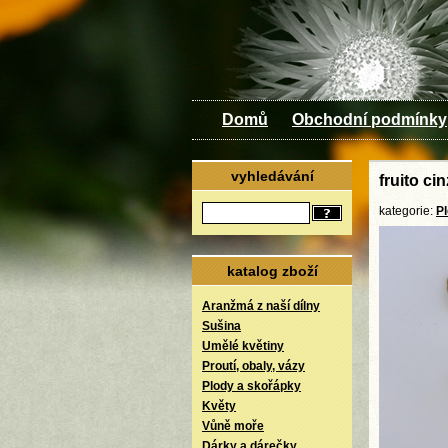
Domů
Obchodní podmínky
vyhledávání
fruito ci
kategorie:
P
katalog zboží
Aranžmá z naší dílny
Sušina
Umělé květiny
Proutí, obaly, vázy
Plody a skořápky
Květy
Vůně moře
Dárky a dárečky