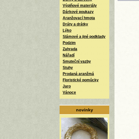
Výplňové materiály
Dárkové poukazy
Aranžovací hmota
Dráty a drátky
Lýko
Slámové a jiné podklady
Podzim
Zahrada
Nářadí
Smuteční vazby
Stuhy
Prodaná aranžmá
Floristické pomůcky
Jaro
Vánoce
novinky