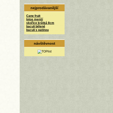
nejprodávanější
Cane fruit
lotos menší
skořice krátká 8cm
baculi bělené
baculi s patinou
návštěvnost