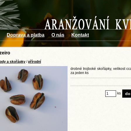
Doprava a platba
O nás
Kontakt
nzeiro
lody a skořápky
/
přírodní
drobné trojboké skořápky, velikost c
za jeden ks
ks