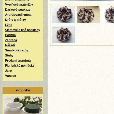
Výplňové materiály
Dárkové poukazy
Aranžovací hmota
Dráty a drátky
Lýko
Slámové a jiné podklady
Podzim
Zahrada
Nářadí
Smuteční vazby
Stuhy
Prodaná aranžmá
Floristické pomůcky
Jaro
Vánoce
novinky