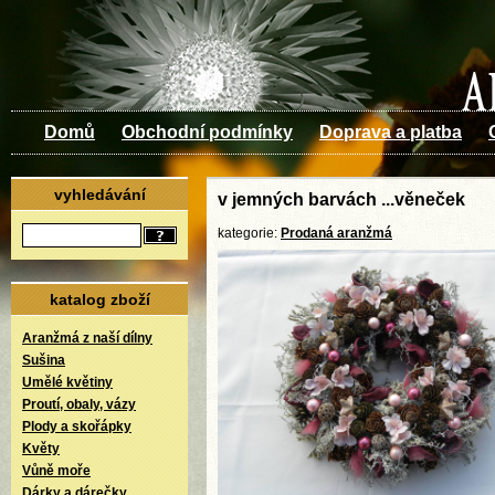
Domů
Obchodní podmínky
Doprava a platba
vyhledávání
v jemných barvách ...věneček
kategorie:
Prodaná aranžmá
katalog zboží
Aranžmá z naší dílny
Sušina
Umělé květiny
Proutí, obaly, vázy
Plody a skořápky
Květy
Vůně moře
Dárky a dárečky