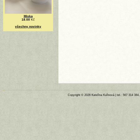
Miska
18.00
Kč
všechny novinky
Copyright © 2026 Kateřina Kuřinová | tel.: 567 314 384