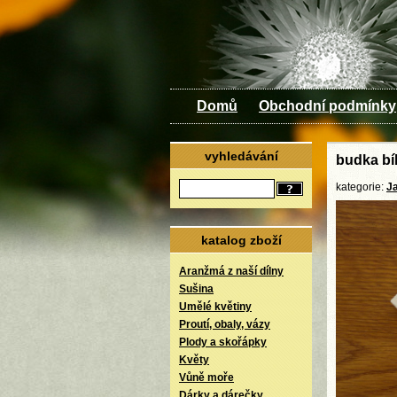
Domů
Obchodní podmínky
vyhledávání
budka bí
kategorie:
J
katalog zboží
Aranžmá z naší dílny
Sušina
Umělé květiny
Proutí, obaly, vázy
Plody a skořápky
Květy
Vůně moře
Dárky a dárečky