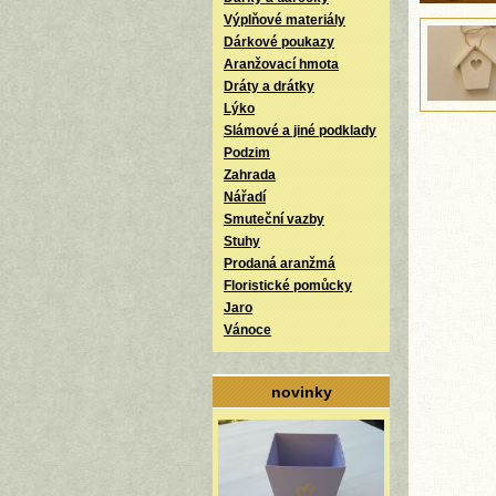
Výplňové materiály
Dárkové poukazy
Aranžovací hmota
Dráty a drátky
Lýko
Slámové a jiné podklady
Podzim
Zahrada
Nářadí
Smuteční vazby
Stuhy
Prodaná aranžmá
Floristické pomůcky
Jaro
Vánoce
novinky