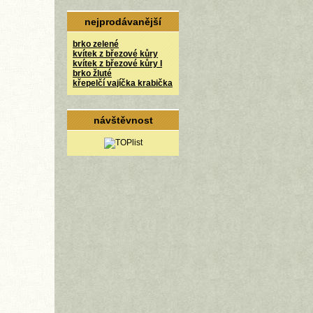
nejprodávanější
brko zelené
kvítek z březové kůry
kvítek z březové kůry I
brko žluté
křepelčí vajíčka krabička
návštěvnost