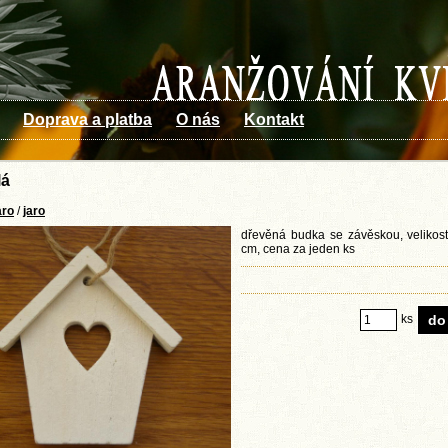
Doprava a platba
O nás
Kontakt
lá
aro
/
jaro
dřevěná budka se závěskou, velikos
cm, cena za jeden ks
ks