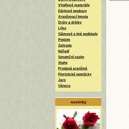
Výplňové materiály
Dárkové poukazy
Aranžovací hmota
Dráty a drátky
Lýko
Slámové a jiné podklady
Podzim
Zahrada
Nářadí
Smuteční vazby
Stuhy
Prodaná aranžmá
Floristické pomůcky
Jaro
Vánoce
novinky