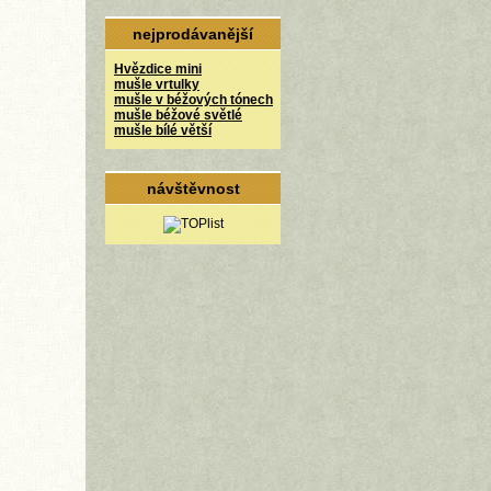
nejprodávanější
Hvězdice mini
mušle vrtulky
mušle v béžových tónech
mušle béžové světlé
mušle bílé větší
návštěvnost