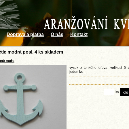
Doprava a platba
O nás
Kontakt
ětle modrá posl. 4 ks skladem
ůně moře
výsek z tenkého dřeva, velikost 5
jeden ks
ks