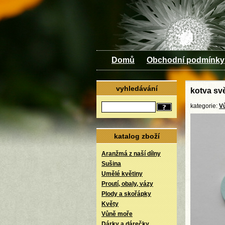
Domů
Obchodní podmínky
vyhledávání
kotva sv
kategorie:
V
katalog zboží
Aranžmá z naší dílny
Sušina
Umělé květiny
Proutí, obaly, vázy
Plody a skořápky
Květy
Vůně moře
Dárky a dárečky