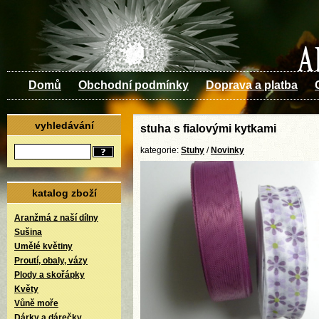
Domů
Obchodní podmínky
Doprava a platba
vyhledávání
stuha s fialovými kytkami
kategorie:
Stuhy
/
Novinky
katalog zboží
Aranžmá z naší dílny
Sušina
Umělé květiny
Proutí, obaly, vázy
Plody a skořápky
Květy
Vůně moře
Dárky a dárečky