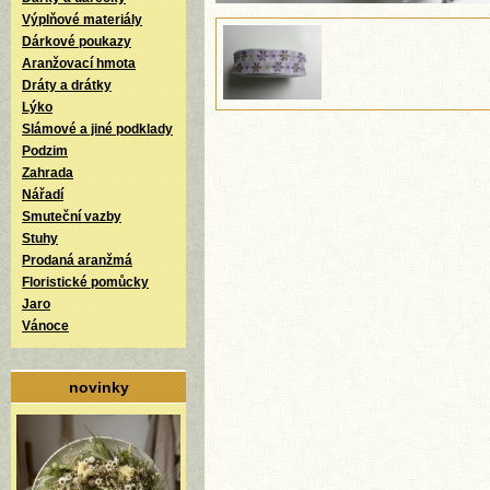
Výplňové materiály
Dárkové poukazy
Aranžovací hmota
Dráty a drátky
Lýko
Slámové a jiné podklady
Podzim
Zahrada
Nářadí
Smuteční vazby
Stuhy
Prodaná aranžmá
Floristické pomůcky
Jaro
Vánoce
novinky