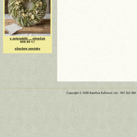
v zelenobílé ... věneček
659.00
Kč
všechny novinky
Copyright © 2026 Kateřina Kuřinová | tel.: 567 314 384