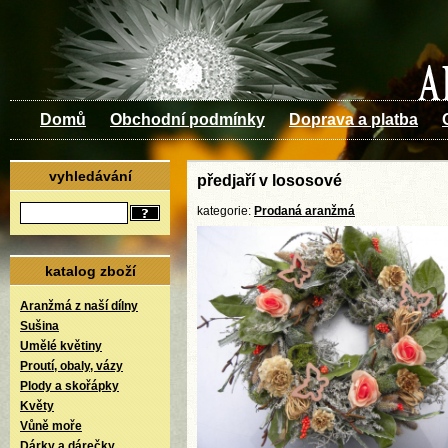
Domů
Obchodní podmínky
Doprava a platba
vyhledávání
předjaří v lososové
kategorie:
Prodaná aranžmá
katalog zboží
Aranžmá z naší dílny
Sušina
Umělé květiny
Proutí, obaly, vázy
Plody a skořápky
Květy
Vůně moře
Dárky a dárečky