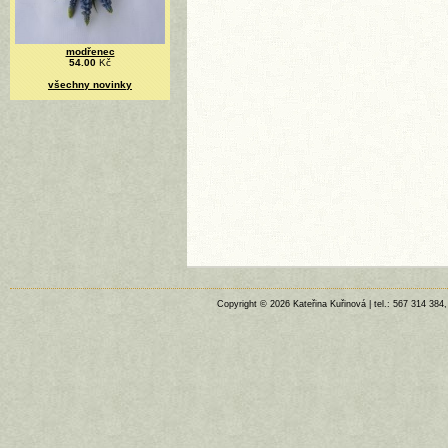
modřenec
54.00
Kč
všechny novinky
Copyright © 2026 Kateřina Kuřinová | tel.: 567 314 384