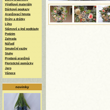
Výplňové materiály
Dárkové poukazy
Aranžovací hmota
Dráty a drátky
Lýko
Slámové a jiné podklady
Podzim
Zahrada
Nářadí
Smuteční vazby
Stuhy
Prodaná aranžmá
Floristické pomůcky
Jaro
Vánoce
novinky