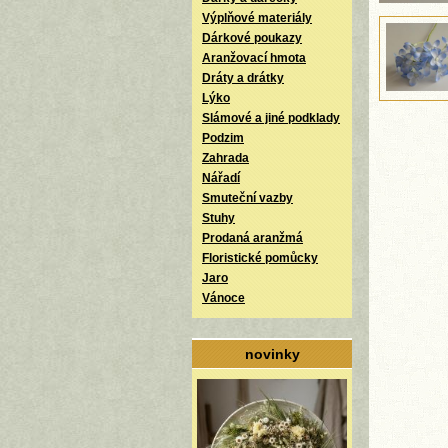
Výplňové materiály
Dárkové poukazy
Aranžovací hmota
Dráty a drátky
Lýko
Slámové a jiné podklady
Podzim
Zahrada
Nářadí
Smuteční vazby
Stuhy
Prodaná aranžmá
Floristické pomůcky
Jaro
Vánoce
novinky