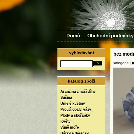
Domů
Obchodní podmínky
vyhledávání
bez mod
kategorie:
U
katalog zboží
Aranžmá z naší dílny
Sušina
Umělé květiny
Proutí, obaly, vázy
Plody a skořápky
Květy
Vůně moře
Dárky a dárečky