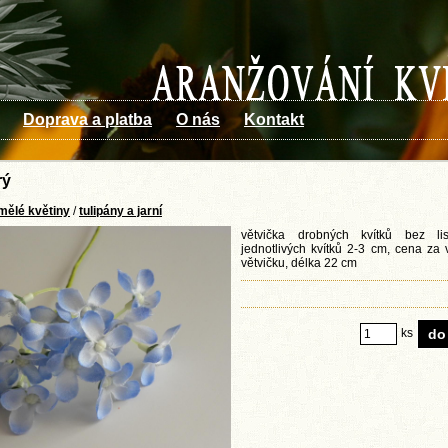
Doprava a platba
O nás
Kontakt
rý
mělé květiny
/
tulipány a jarní
větvička drobných kvítků bez list
jednotlivých kvítků 2-3 cm, cena za
větvičku, délka 22 cm
ks