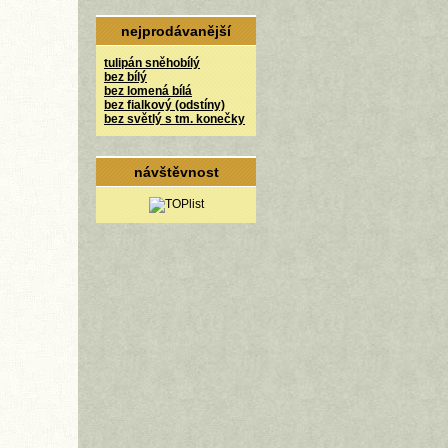
nejprodávanější
tulipán sněhobílý
bez bílý
bez lomená bílá
bez fialkový (odstíny)
bez světlý s tm. konečky
návštěvnost