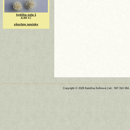
kytička sola 1
4.00
Kč
všechny novinky
Copyright © 2026 Kateřina Kuřinová | tel.: 567 314 384