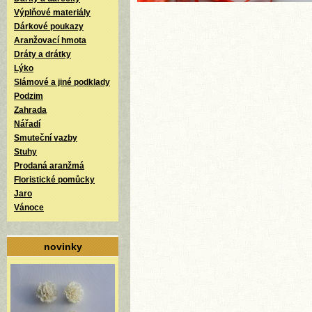
Výplňové materiály
Dárkové poukazy
Aranžovací hmota
Dráty a drátky
Lýko
Slámové a jiné podklady
Podzim
Zahrada
Nářadí
Smuteční vazby
Stuhy
Prodaná aranžmá
Floristické pomůcky
Jaro
Vánoce
novinky