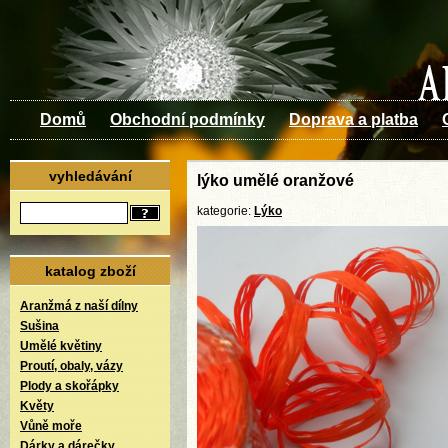
Domů
Obchodní podmínky
Doprava a platba
vyhledávání
lýko umělé oranžové
kategorie:
Lýko
katalog zboží
Aranžmá z naší dílny
Sušina
Umělé květiny
Proutí, obaly, vázy
Plody a skořápky
Květy
Vůně moře
Dárky a dárečky