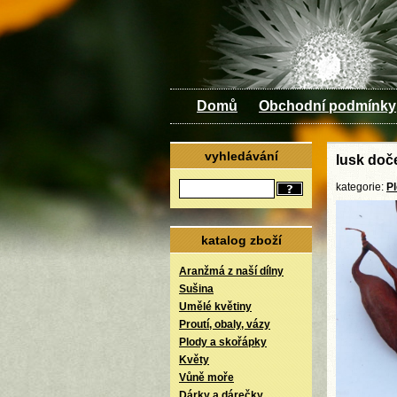
Domů
Obchodní podmínky
vyhledávání
lusk doč
kategorie:
P
katalog zboží
Aranžmá z naší dílny
Sušina
Umělé květiny
Proutí, obaly, vázy
Plody a skořápky
Květy
Vůně moře
Dárky a dárečky