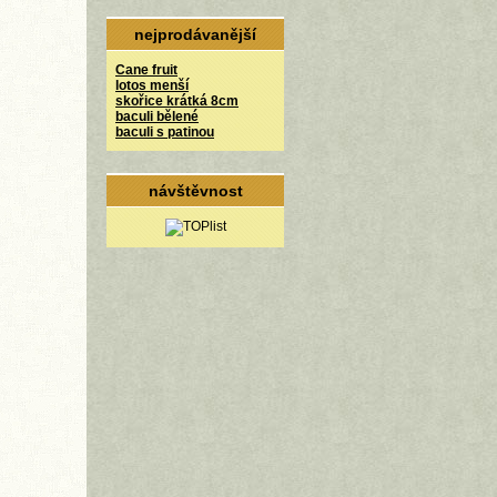
nejprodávanější
Cane fruit
lotos menší
skořice krátká 8cm
baculi bělené
baculi s patinou
návštěvnost