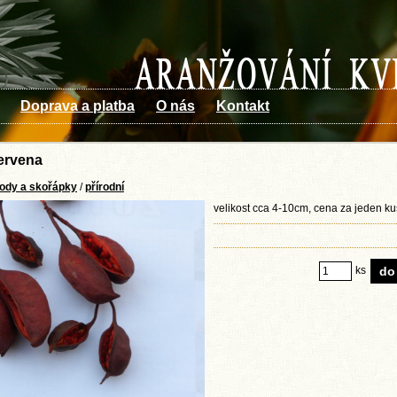
Doprava a platba
O nás
Kontakt
ervena
lody a skořápky
/
přírodní
velikost cca 4-10cm, cena za jeden ku
ks