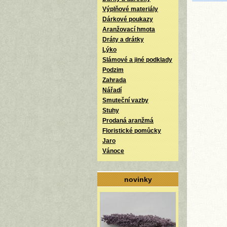
Výplňové materiály
Dárkové poukazy
Aranžovací hmota
Dráty a drátky
Lýko
Slámové a jiné podklady
Podzim
Zahrada
Nářadí
Smuteční vazby
Stuhy
Prodaná aranžmá
Floristické pomůcky
Jaro
Vánoce
novinky