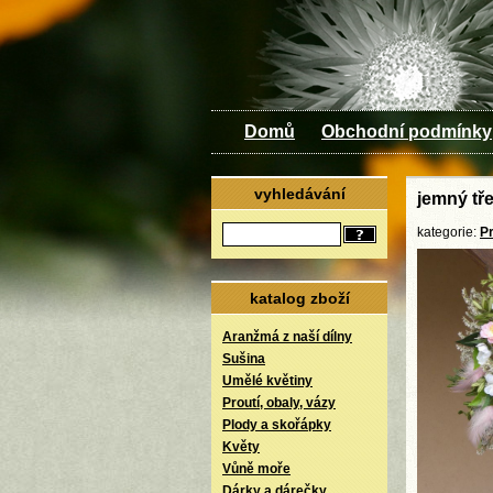
Domů
Obchodní podmínky
vyhledávání
jemný tř
kategorie:
P
katalog zboží
Aranžmá z naší dílny
Sušina
Umělé květiny
Proutí, obaly, vázy
Plody a skořápky
Květy
Vůně moře
Dárky a dárečky