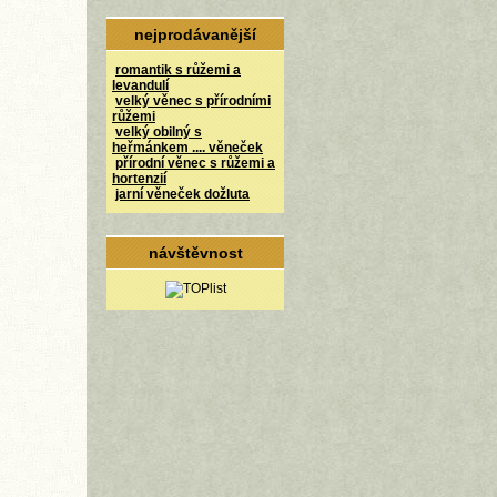
nejprodávanější
romantik s růžemi a
levandulí
velký věnec s přírodními
růžemi
velký obilný s
heřmánkem .... věneček
přírodní věnec s růžemi a
hortenzií
jarní věneček dožluta
návštěvnost