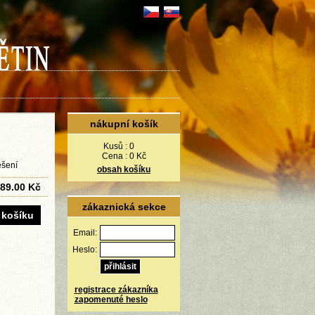
nákupní košík
Kusů :
0
Cena :
0 Kč
ěšení
obsah košíku
89.00 Kč
zákaznická sekce
Email:
Heslo:
registrace zákazníka
zapomenuté heslo