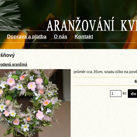
Doprava a platba
O nás
Kontakt
ešňový
rodaná aranžmá
průměr cca 35cm, vzadu očko na pov
6
ks