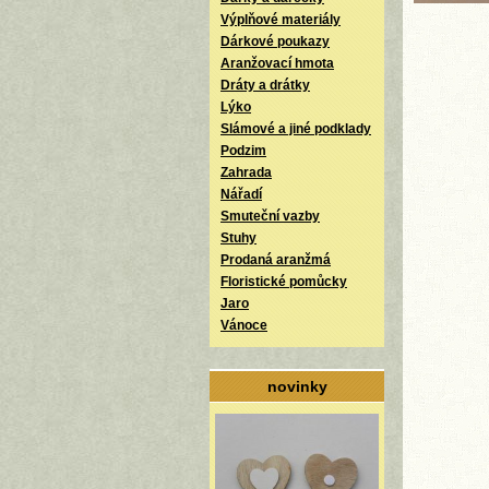
Výplňové materiály
Dárkové poukazy
Aranžovací hmota
Dráty a drátky
Lýko
Slámové a jiné podklady
Podzim
Zahrada
Nářadí
Smuteční vazby
Stuhy
Prodaná aranžmá
Floristické pomůcky
Jaro
Vánoce
novinky