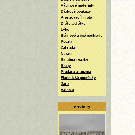
Výplňové materiály
Dárkové poukazy
Aranžovací hmota
Dráty a drátky
Lýko
Slámové a jiné podklady
Podzim
Zahrada
Nářadí
Smuteční vazby
Stuhy
Prodaná aranžmá
Floristické pomůcky
Jaro
Vánoce
novinky