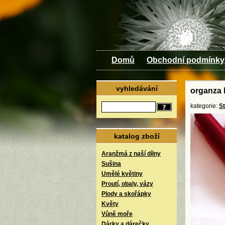
Domů
Obchodní podmínky
vyhledávání
organza 
kategorie:
S
katalog zboží
Aranžmá z naší dílny
Sušina
Umělé květiny
Proutí, obaly, vázy
Plody a skořápky
Květy
Vůně moře
Dárky a dárečky