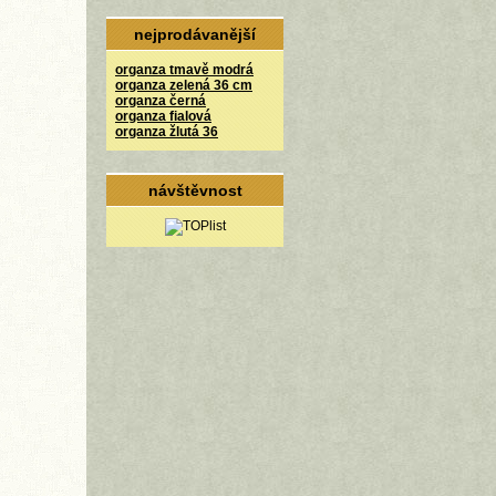
nejprodávanější
organza tmavě modrá
organza zelená 36 cm
organza černá
organza fialová
organza žlutá 36
návštěvnost