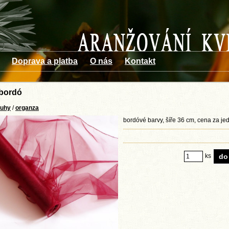
Doprava a platba
O nás
Kontakt
bordó
tuhy
/
organza
bordóvé barvy, šíře 36 cm, cena za je
ks