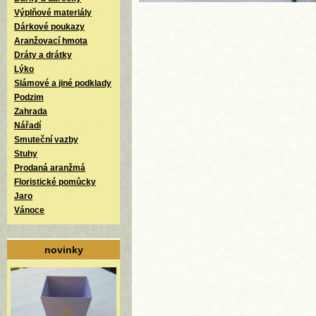
Výplňové materiály
Dárkové poukazy
Aranžovací hmota
Dráty a drátky
Lýko
Slámové a jiné podklady
Podzim
Zahrada
Nářadí
Smuteční vazby
Stuhy
Prodaná aranžmá
Floristické pomůcky
Jaro
Vánoce
novinky