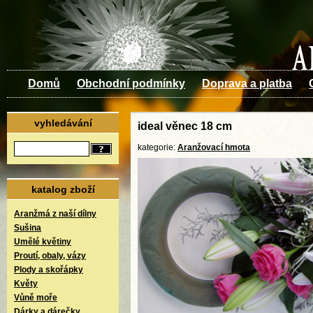
Domů
Obchodní podmínky
Doprava a platba
vyhledávání
ideal věnec 18 cm
kategorie:
Aranžovací hmota
katalog zboží
Aranžmá z naší dílny
Sušina
Umělé květiny
Proutí, obaly, vázy
Plody a skořápky
Květy
Vůně moře
Dárky a dárečky