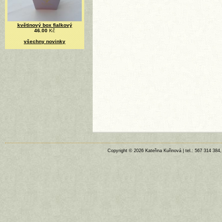
květinový box fialkový
46.00
Kč
všechny novinky
Copyright © 2026 Kateřina Kuřinová | tel.: 567 314 384