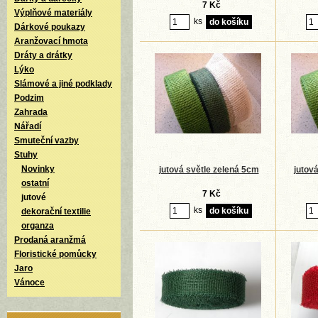
7 Kč
Výplňové materiály
ks
Dárkové poukazy
Aranžovací hmota
Dráty a drátky
Lýko
Slámové a jiné podklady
Podzim
Zahrada
Nářadí
Smuteční vazby
Stuhy
Novinky
jutová světle zelená 5cm
jutov
ostatní
7 Kč
jutové
ks
dekorační textilie
organza
Prodaná aranžmá
Floristické pomůcky
Jaro
Vánoce