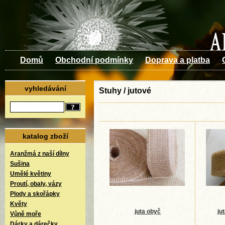
Domů
Obchodní podmínky
Doprava a platba
vyhledávání
Stuhy / jutové
katalog zboží
Aranžmá z naší dílny
Sušina
Umělé květiny
Proutí, obaly, vázy
Plody a skořápky
Květy
juta obyč
ju
Vůně moře
Dárky a dárečky