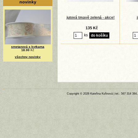
novinky
jutová tmavě zelená - akce!
135 Kč
ks
smetanová s kytkama
18.00
Kč
všechny novinky
Copyright © 2026 Kateřina Kuřinová | tel.: 567 314 384